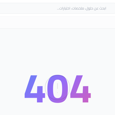
حث
404