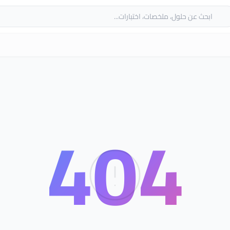
حث
404